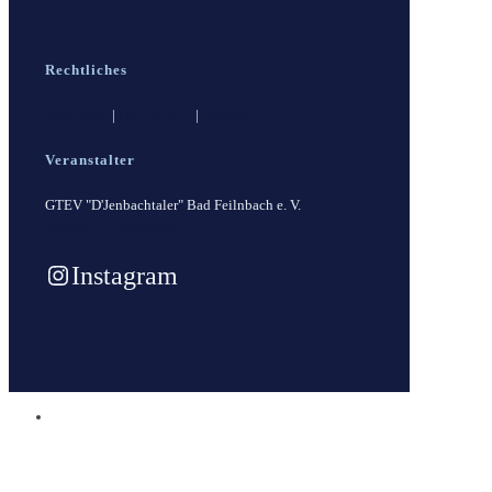
Rechtliches
Impressum
|
Datenschutz
|
Kontakt
Veranstalter
GTEV "D'Jenbachtaler" Bad Feilnbach e. V.
www.gtev-feilnbach.de
Instagram