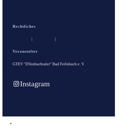
Rechtliches
Impressum
|
Datenschutz
|
Kontakt
Veranstalter
GTEV "D'Jenbachtaler" Bad Feilnbach e. V.
www.gtev-feilnbach.de
Instagram