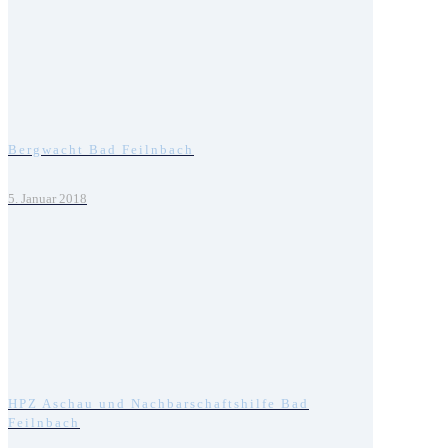
Bergwacht Bad Feilnbach
5. Januar 2018
HPZ Aschau und Nachbarschaftshilfe Bad
Feilnbach