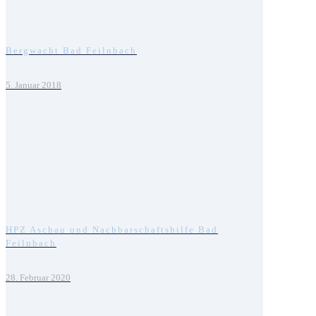
Bergwacht Bad Feilnbach
5. Januar 2018
HPZ Aschau und Nachbarschaftshilfe Bad
Feilnbach
28. Februar 2020